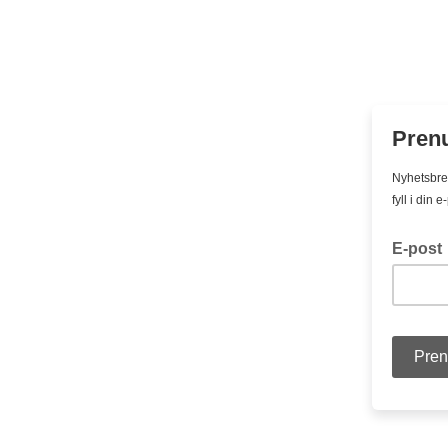
Pren
Nyhetsbrev
fyll i din
E-post